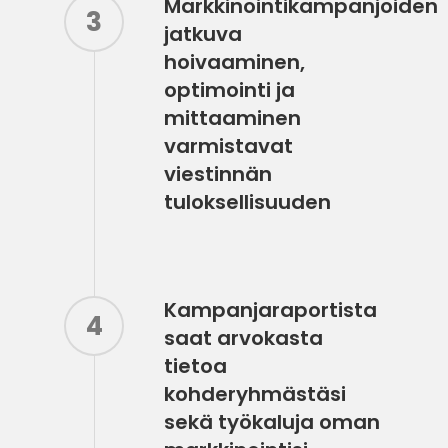
Markkinointikampanjoiden
3
jatkuva
hoivaaminen,
optimointi ja
mittaaminen
varmistavat
viestinnän
tuloksellisuuden
Kampanjaraportista
4
saat arvokasta
tietoa
kohderyhmästäsi
sekä työkaluja oman