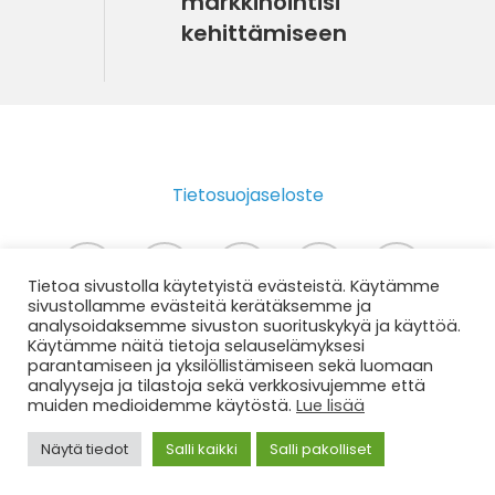
markkinointisi
kehittämiseen
Tietosuojaseloste
twitter
facebook
instagram
phone
email
Tietoa sivustolla käytetyistä evästeistä. Käytämme
sivustollamme evästeitä kerätäksemme ja
analysoidaksemme sivuston suorituskykyä ja käyttöä.
Käytämme näitä tietoja selauselämyksesi
© 2026 Disco Digimedia - Somemarkknointia
parantamiseen ja yksilöllistämiseen sekä luomaan
analyyseja ja tilastoja sekä verkkosivujemme että
matkailuyrityksille - matkailumarkkinointia.
muiden medioidemme käytöstä.
Lue lisää
Näytä tiedot
Salli kaikki
Salli pakolliset