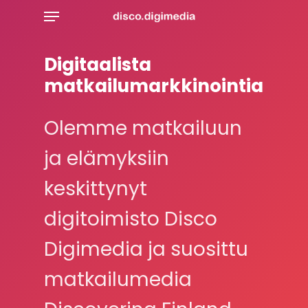
Skip
Menu
to
main
content
Digitaalista
matkailumarkkinointia
Olemme matkailuun
ja elämyksiin
keskittynyt
digitoimisto Disco
Digimedia ja suosittu
matkailumedia