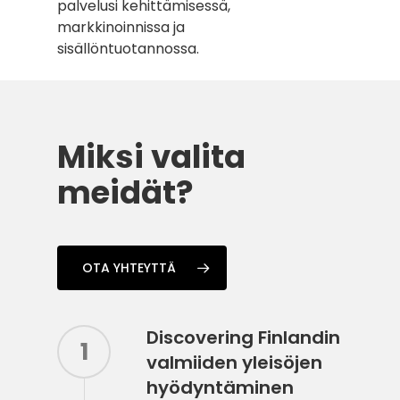
palvelusi kehittämisessä,
markkinoinnissa ja
sisällöntuotannossa.
Miksi valita
meidät?
OTA YHTEYTTÄ
Discovering Finlandin
1
valmiiden yleisöjen
hyödyntäminen