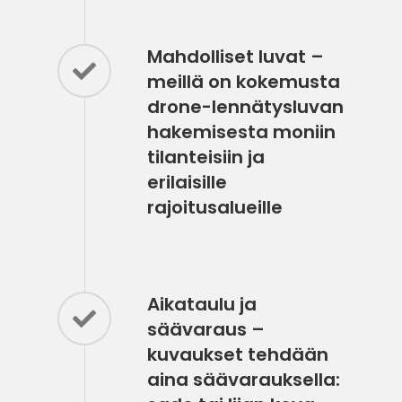
Mahdolliset luvat –
meillä on kokemusta
drone-lennätysluvan
hakemisesta moniin
tilanteisiin ja
erilaisille
rajoitusalueille
Aikataulu ja
säävaraus –
kuvaukset tehdään
aina säävarauksella: