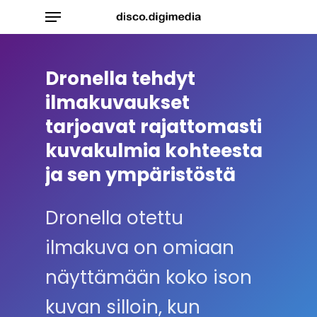
Skip
Menu
to
main
content
Dronella
tehdyt
ilmakuvaukset
tarjoavat
rajattomasti
kuvakulmia
kohteesta
ja
sen
ympäristöstä
Dronella otettu
ilmakuva on omiaan
näyttämään koko ison
kuvan silloin, kun