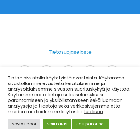
Tietosuojaseloste
twitter
facebook
instagram
phone
email
Tietoa sivustolla käytetyistä evästeistä. Käytämme
sivustollamme evästeitä kerätäksemme ja
analysoidaksemme sivuston suorituskykyä ja käyttöä.
Käytämme näitä tietoja selauselämyksesi
© 2026 Disco Digimedia - Somemarkknointia
parantamiseen ja yksilöllistämiseen sekä luomaan
analyyseja ja tilastoja sekä verkkosivujemme että
matkailuyrityksille - matkailumarkkinointia.
muiden medioidemme käytöstä.
Lue lisää
Näytä tiedot
Salli kaikki
Salli pakolliset
Suomi