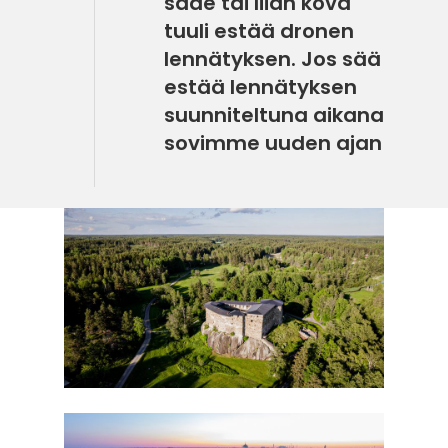
sade tai liian kova
tuuli estää dronen
lennätyksen. Jos sää
estää lennätyksen
suunniteltuna aikana
sovimme uuden ajan