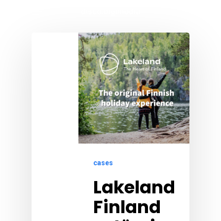
Skip
Menu
to
main
content
cases
Lakeland
Finland