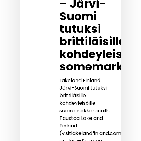
– Järvi-
Suomi
tutuksi
brittiläisille
kohdeyleisöill
somemarkkino
Lakeland Finland
Järvi-Suomi tutuksi
brittiläisille
kohdeyleisöille
somemarkkinoinnilla
Taustaa Lakeland
Finland
(visitlakelandfinland.com)
on Järvi-Suomen