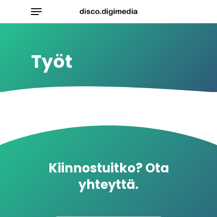
Skip
Menu
to
main
content
Työt
Kiinnostuitko? Ota
yhteyttä.