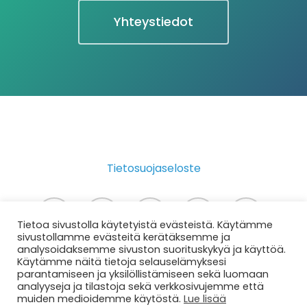
Yhteystiedot
Tietosuojaseloste
twitter
facebook
instagram
phone
email
Tietoa sivustolla käytetyistä evästeistä. Käytämme
sivustollamme evästeitä kerätäksemme ja
analysoidaksemme sivuston suorituskykyä ja käyttöä.
Käytämme näitä tietoja selauselämyksesi
© 2026 Disco Digimedia - Somemarkknointia
parantamiseen ja yksilöllistämiseen sekä luomaan
analyyseja ja tilastoja sekä verkkosivujemme että
matkailuyrityksille - matkailumarkkinointia.
muiden medioidemme käytöstä.
Lue lisää